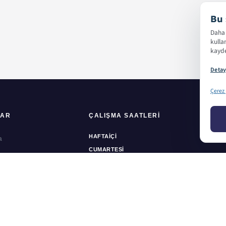
Bu 
Daha 
kulla
kayde
Detay
Çerez 
LAR
ÇALIŞMA SAATLERI
HIZM
HAFTAIÇI
a
Ofset 
CUMARTESI
zda
Dijital
PAZAR
rimiz
Ambala
Parkuru
Kartvi