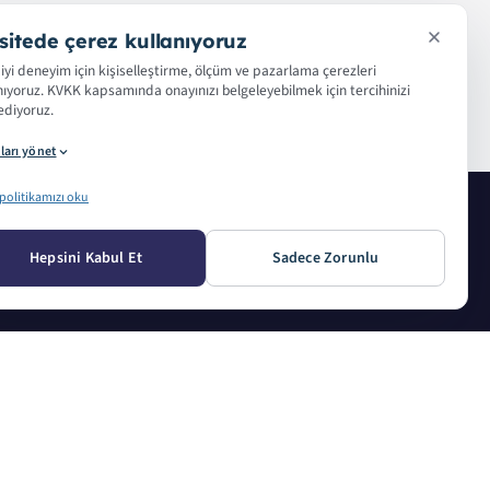
sitede çerez kullanıyoruz
iyi deneyim için kişiselleştirme, ölçüm ve pazarlama çerezleri
nıyoruz. KVKK kapsamında onayınızı belgeleyebilmek için tercihinizi
diyoruz.
ları yönet
politikamızı oku
ETLERIMIZ
HAKKIMIZDA
Hepsini Kabul Et
Sadece Zorunlu
Baskı
Basın Kiti
 Baskı
Referanslar
j Baskısı
Sözlük
zit & Tanıtım