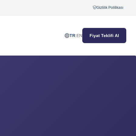
Gizlilik Politikası
TR
|
EN
Fiyat Teklifi Al