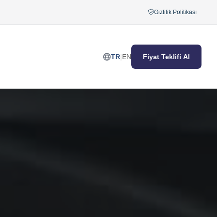
Gizlilik Politikası
TR
|
EN
Fiyat Teklifi Al