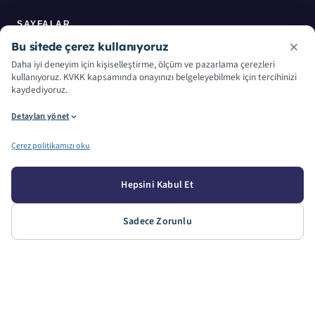
SAYFALAR
Bu sitede çerez kullanıyoruz
Anasayfa
Daha iyi deneyim için kişiselleştirme, ölçüm ve pazarlama çerezleri
kullanıyoruz. KVKK kapsamında onayınızı belgeleyebilmek için tercihinizi
Hakkımızda
kaydediyoruz.
Detayları yönet
Hizmetlerimiz
Çerez politikamızı oku
Makine Parkuru
İletişim
Hepsini Kabul Et
Blog
Sadece Zorunlu
ÇALIŞMA SAATLERI
HAFTAIÇI
CUMARTESI