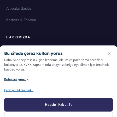
Ambalaj Baskısı
Kartvizit & Tanıtım
HAKKIMIZDA
Basın Kiti
Bu sitede çerez kullanıyoruz
Daha iyi deneyim için kişiselleştirme, ölçüm ve pazarlama çerezleri
Referanslar
kullanıyoruz. KVKK kapsamında onayınızı belgeleyebilmek için tercihinizi
kaydediyoruz.
Sözlük
Detayları yönet
Çerez politikamızı oku
© — 2026
. Tüm Hakları Saklıdır.
Hepsini Kabul Et
Gizlilik Politikası
Çerez Politikası
Çerez Tercihlerimi Yönet