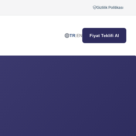
Gizlilik Politikası
TR
|
EN
Fiyat Teklifi Al