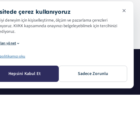
sitede çerez kullanıyoruz
iyi deneyim için kişiselleştirme, ölçüm ve pazarlama çerezleri
nıyoruz. KVKK kapsamında onayınızı belgeleyebilmek için tercihinizi
diyoruz.
ları yönet
politikamızı oku
ETLERIMIZ
HAKKIMIZDA
Hepsini Kabul Et
Sadece Zorunlu
Baskı
Basın Kiti
 Baskı
Referanslar
j Baskısı
Sözlük
zit & Tanıtım