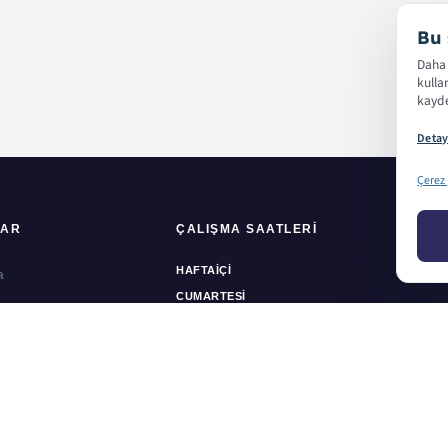
Bu 
Daha 
kulla
kayde
Detay
Çerez 
LAR
ÇALIŞMA SAATLERI
HIZM
HAFTAIÇI
a
Ofset 
CUMARTESI
zda
Dijital
PAZAR
rimiz
Ambala
Parkuru
Kartvi